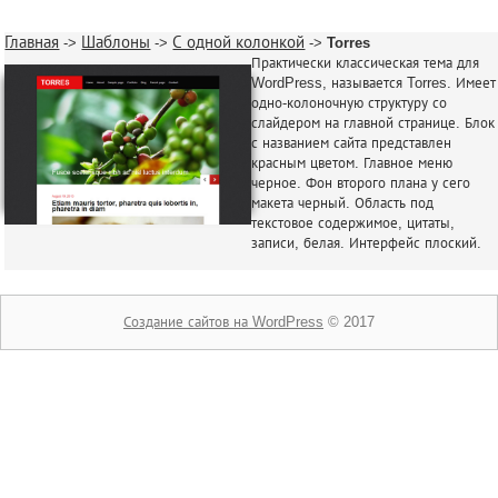
Главная
Шаблоны
С одной колонкой
->
->
->
Torres
Практически классическая тема для
WordPress, называется Torres. Имеет
одно-колоночную структуру со
слайдером на главной странице. Блок
с названием сайта представлен
красным цветом. Главное меню
черное. Фон второго плана у сего
макета черный. Область под
текстовое содержимое, цитаты,
записи, белая. Интерфейс плоский.
Создание сайтов на WordPress
© 2017